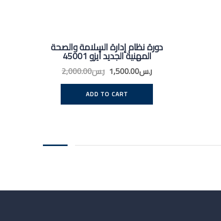
دورة نظام إدارة السلامة والصحة
المهنية الجديد أيزو 45001
Original
Current
ر.س
1,500.00
ر.س
2,000.00
price
price
was:
is:
ADD TO CART
ر.س1,500.00.
ر.س2,000.00.