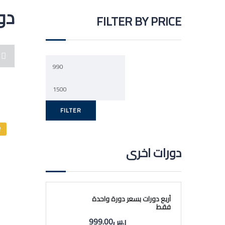
دو
FILTER BY PRICE
Min
price
Max
price
FILTER
!
دورات اخرى
أربع دورات بسعر دورة واحدة
فقط
Original
Current
ر.س
999.00