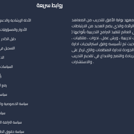
روابط سريعة
 معهد بوابة الأفق للتدريب من المعاهد
الأدلة الإرشادية والدعم
رائدة والذي يضم العديد من الارتباطات
الأدوار والمسؤوليات 
العالم لتنفيذ البرامج التدريبية بأنواعها (
 تدريبية ، ورش عمل ، ندوات ، ملتقيات ،
دليل الكادر 
حيث تم تأسيسه وفق استراتيجيات ادارة
التسجيل في
والجودة لادارة المنظمات والتي تركز على
يادة والتميز والابداع في تقديم التدريب
الد
والاستشارات .
السياسات 
رأ
رفع 
سياسة
سياسة الخصوصية وال
سياس
سياسة النزاهة ال
سياسة حقوق الطبع