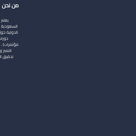
من نحن
يعتبر
السعودية ال
الدولية حول 
دورات
مؤتمرات) ، 
التميز 
تحقيق الر