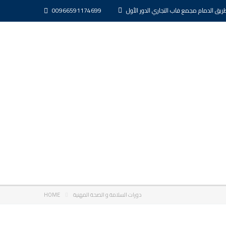
ريق الدمام مجمع فاب التجاري الدور الأول
00966591174699
دورات السلامة و الصحة المهنية
HOME