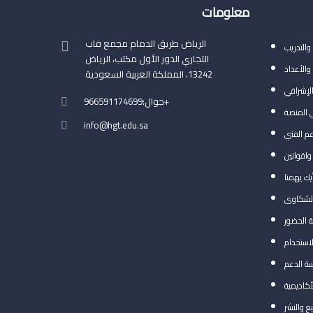
معلومات
الرياض طريق الدمام مجمع فاب
 والتدريب
التجاري الدور الأول مكتب، الرياض
والأعداد
13242، المملكة العربية السعودية
الإشرافي
جوال:966591174699+
 المنصة
info@hgt.edu.sa
عم الفني
واقوانين
يك يهمنا
الشكاوى
 الحضور
استخدام
ة الدعم
أكاديمية
 والنشر